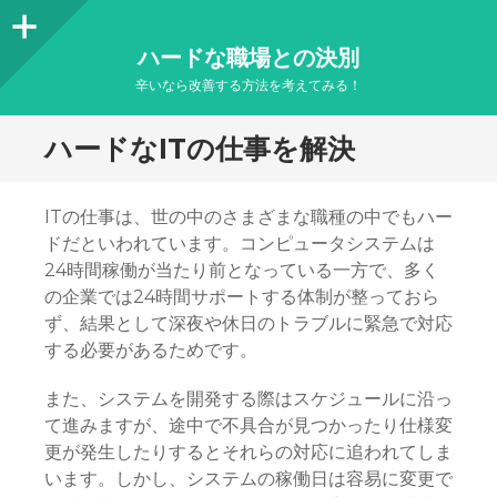
サ
ハードな職場との決別
イ
辛いなら改善する方法を考えてみる！
ド
ハードなITの仕事を解決
バ
ー
ITの仕事は、世の中のさまざまな職種の中でもハー
ドだといわれています。コンピュータシステムは
24時間稼働が当たり前となっている一方で、多く
の企業では24時間サポートする体制が整っておら
ず、結果として深夜や休日のトラブルに緊急で対応
する必要があるためです。
また、システムを開発する際はスケジュールに沿っ
て進みますが、途中で不具合が見つかったり仕様変
更が発生したりするとそれらの対応に追われてしま
います。しかし、システムの稼働日は容易に変更で